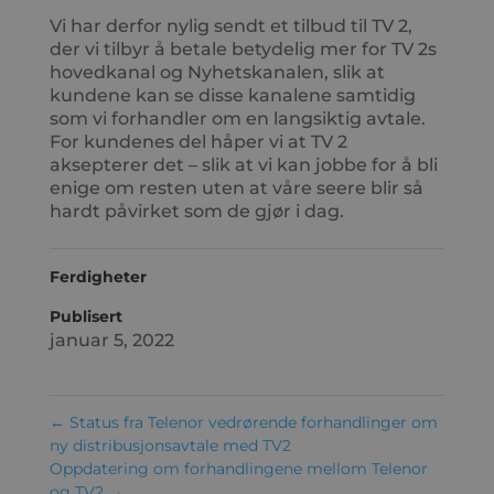
Vi har derfor nylig sendt et tilbud til TV 2,
der vi tilbyr å betale betydelig mer for TV 2s
hovedkanal og Nyhetskanalen, slik at
kundene kan se disse kanalene samtidig
som vi forhandler om en langsiktig avtale.
For kundenes del håper vi at TV 2
aksepterer det – slik at vi kan jobbe for å bli
enige om resten uten at våre seere blir så
hardt påvirket som de gjør i dag.
Ferdigheter
Publisert
januar 5, 2022
←
Status fra Telenor vedrørende forhandlinger om
ny distribusjonsavtale med TV2
Oppdatering om forhandlingene mellom Telenor
og TV2
→