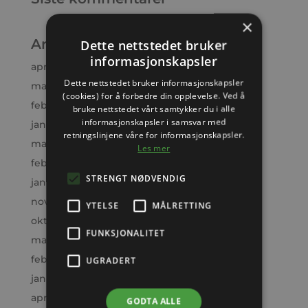
×
Arkiv
Dette nettstedet bruker
informasjonskapsler
april 2026
Dette nettstedet bruker informasjonskapsler
mars 2026
(cookies) for å forbedre din opplevelse. Ved å
februar 2026
bruke nettstedet vårt samtykker du i alle
informasjonskapsler i samsvar med
januar 2026
retningslinjene våre for informasjonskapsler.
mars 2025
Les mer
februar 2025
STRENGT NØDVENDIG
januar 2025
november 2024
YTELSE
MÅLRETTING
oktober 2024
FUNKSJONALITET
mars 2024
februar 2024
UGRADERT
januar 2024
april 2023
GODTA ALLE