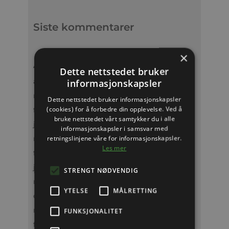
Siste kommentarer
×
Arkiv
Dette nettstedet bruker
april 2026
informasjonskapsler
mars 2026
Dette nettstedet bruker informasjonskapsler
(cookies) for å forbedre din opplevelse. Ved å
februar 2026
bruke nettstedet vårt samtykker du i alle
januar 2026
informasjonskapsler i samsvar med
retningslinjene våre for informasjonskapsler.
mars 2025
Les mer
februar 2025
januar 2025
STRENGT NØDVENDIG
november 2024
YTELSE
MÅLRETTING
oktober 2024
mars 2024
FUNKSJONALITET
februar 2024