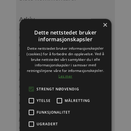
Arkiv
×
april 2026
Dette nettstedet bruker
mars 2026
informasjonskapsler
februar 2026
Dette nettstedet bruker informasjonskapsler
januar 2026
(cookies) for å forbedre din opplevelse. Ved å
bruke nettstedet vårt samtykker du i alle
mars 2025
informasjonskapsler i samsvar med
februar 2025
retningslinjene våre for informasjonskapsler.
Les mer
januar 2025
november 2024
STRENGT NØDVENDIG
oktober 2024
YTELSE
MÅLRETTING
mars 2024
februar 2024
FUNKSJONALITET
januar 2024
UGRADERT
april 2023