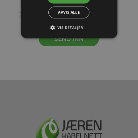
AVVIS ALLE
Jeg godtar
vilkår om personvern
VIS DETALJER