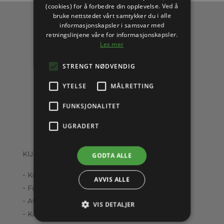
(cookies) for å forbedre din opplevelse. Ved å
bruke nettstedet vårt samtykker du i alle
informasjonskapsler i samsvar med
retningslinjene våre for informasjonskapsler.
Les mer
STRENGT NØDVENDIG
YTELSE
MÅLRETTING
FUNKSJONALITET
UGRADERT
KUNDESERVICE
GODTA ALLE
- Kontakt oss
AVVIS ALLE
- Fakturaspørsmål
- Avbestille
VIS DETALJER
- Kabelpåvisning