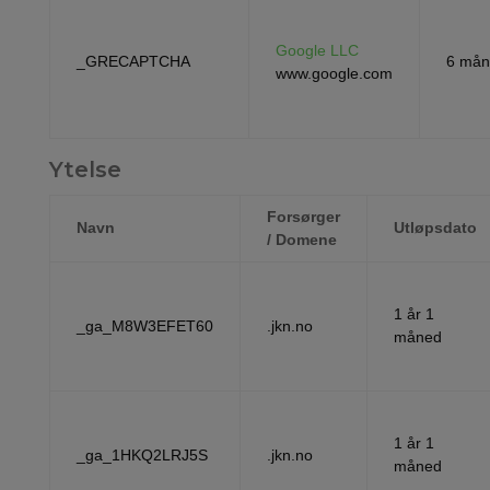
Google LLC
_GRECAPTCHA
6 mån
www.google.com
Ytelse
Forsørger
Navn
Utløpsdato
/ Domene
1 år 1
_ga_M8W3EFET60
.jkn.no
måned
1 år 1
_ga_1HKQ2LRJ5S
.jkn.no
måned