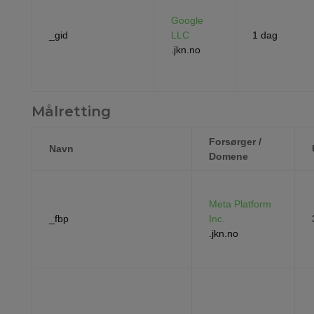
Google
_gid
LLC
1 dag
.jkn.no
Målretting
Forsørger /
Navn
Domene
Meta Platform
_fbp
Inc.
.jkn.no