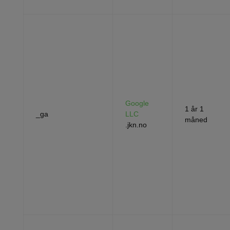
Google
1 år 1
_ga
LLC
måned
.jkn.no