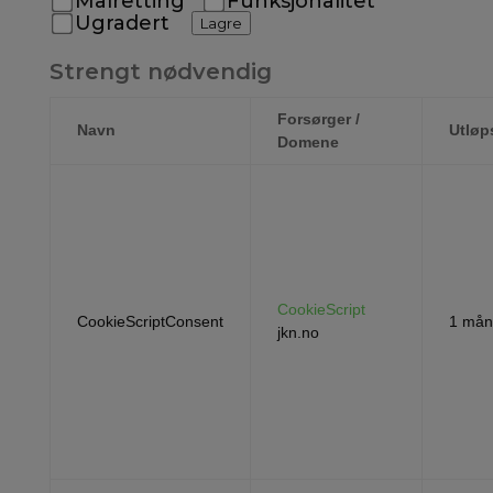
Målretting
Funksjonalitet
Ugradert
Lagre
Strengt nødvendig
Forsørger /
Navn
Utløp
Domene
CookieScript
CookieScriptConsent
1 mån
jkn.no