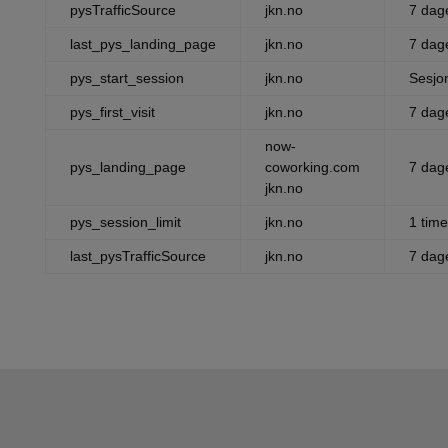
pysTrafficSource
jkn.no
7 dag
last_pys_landing_page
jkn.no
7 dag
pys_start_session
jkn.no
Sesjo
pys_first_visit
jkn.no
7 dag
now-
pys_landing_page
coworking.com
7 dag
jkn.no
pys_session_limit
jkn.no
1 time
last_pysTrafficSource
jkn.no
7 dag