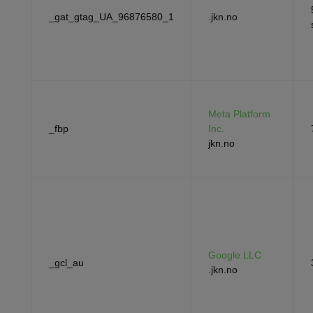
_gat_gtag_UA_96876580_1
.jkn.no
Meta Platform
_fbp
Inc.
jkn.no
Google LLC
_gcl_au
.jkn.no