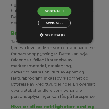
og tjenester, så er du selv ansvarlig for å
holde påloggingsinformasjon for deg selv.
GODTA ALLE
Det kan for eksempel være til trådløst
nettverk og epost.
AVVIS ALLE
Bruk av databehandlere?
VIS DETALJER
Jæren Kabelnett bruker tredjeparts
tjenesteleverandører som databehandlere
for personopplysninger. Dette kan skje i
følgende tilfeller: Utstedelse av
markedsmateriell, datalagring,
dataadministrasjon, drift av epost og
fakturaprogram, inkassovirksomhet og
utførelse av kredittvurderinger. En oversikt
over databehandlere som behandler
personopplysninger kan fås på forespørsel.
Hva er dine rettigheter ved ny