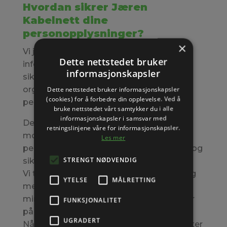
Hvordan sikrer Jæren
Kabelnett dine
personopplysninger?
×
Vi jobber jevnlig med å behandle
Dette nettstedet bruker
informasjonssikkerhet på en trygg og
informasjonskapsler
sikker måte. Vi bruke både tekniske og
organisatoriske tiltak for å beskytte dine
Dette nettstedet bruker informasjonskapsler
(cookies) for å forbedre din opplevelse. Ved å
personopplysninger på beste måte.
bruke nettstedet vårt samtykker du i alle
informasjonskapsler i samsvar med
Dersom vi utveksler personopplysninger
retningslinjene våre for informasjonskapsler.
mot tredjeparter, stiller vi krav om at
Les mer
personopplysninger ivaretas på en trygg og
STRENGT NØDVENDIG
sikker måte hos dem også.
Vi tilstreber oss til å samle inn minst mulig
YTELSE
MÅLRETTING
mengde personopplysninger slik at vi har
mindre risiko for at opplysninger kommer
FUNKSJONALITET
på avveie.
UGRADERT
Når det gjelder din tilgang til våre produkter