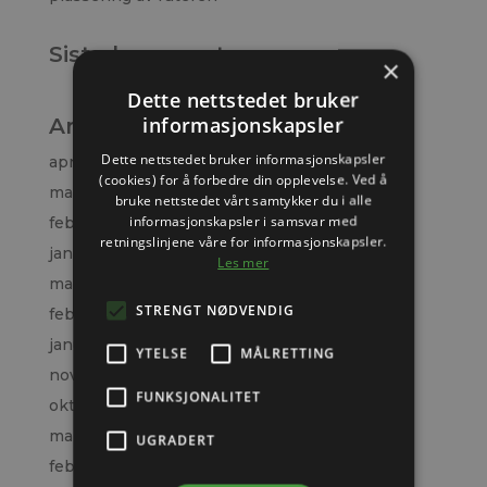
Siste kommentarer
×
Dette nettstedet bruker
informasjonskapsler
Arkiv
Dette nettstedet bruker informasjonskapsler
april 2026
(cookies) for å forbedre din opplevelse. Ved å
mars 2026
bruke nettstedet vårt samtykker du i alle
informasjonskapsler i samsvar med
februar 2026
retningslinjene våre for informasjonskapsler.
januar 2026
Les mer
mars 2025
STRENGT NØDVENDIG
februar 2025
januar 2025
YTELSE
MÅLRETTING
november 2024
FUNKSJONALITET
oktober 2024
mars 2024
UGRADERT
februar 2024