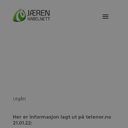
Konflikt Telenor og
TV2 – Ny informasjon
fra Telenor med litt
mer optimistisk tone
Utgått
Her er informasjon lagt ut på telenor.no
21.01.22: