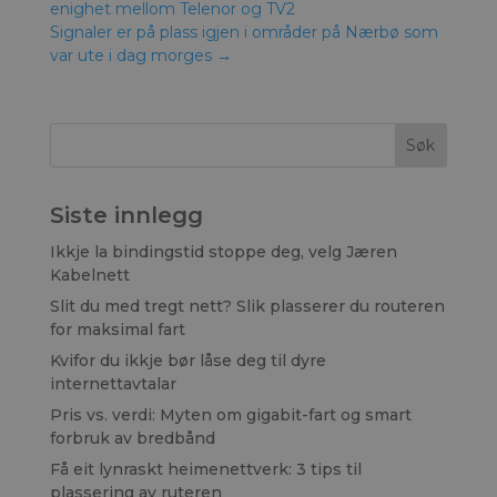
enighet mellom Telenor og TV2
Signaler er på plass igjen i områder på Nærbø som
var ute i dag morges
→
Siste innlegg
Ikkje la bindingstid stoppe deg, velg Jæren
Kabelnett
Slit du med tregt nett? Slik plasserer du routeren
for maksimal fart
Kvifor du ikkje bør låse deg til dyre
internettavtalar
Pris vs. verdi: Myten om gigabit-fart og smart
forbruk av bredbånd
Få eit lynraskt heimenettverk: 3 tips til
plassering av ruteren