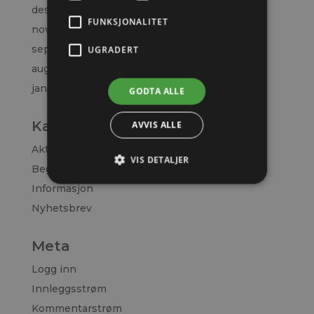
desember 2021
FUNKSJONALITET
november 2021
september 2021
UGRADERT
august 2021
januar 2021
GODTA ALLE
Kategorier
AVVIS ALLE
Aktuelt
VIS DETALJER
Begrenset
Informasjon
Nyhetsbrev
Meta
Logg inn
Innleggsstrøm
Kommentarstrøm