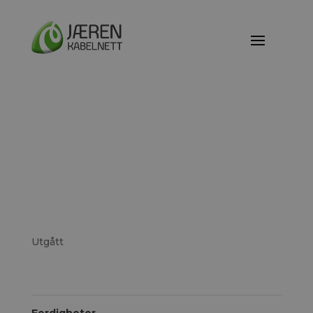
Signaler er ute i
områder i Verdalen.
Teknikere jobber med
å fixe
Utgått