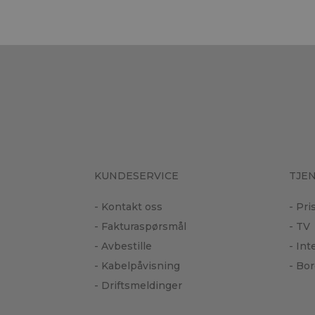
KUNDESERVICE
TJE
- Kontakt oss
- Pri
- Fakturaspørsmål
- TV
- Avbestille
- In
- Kabelpåvisning
- Bor
- Driftsmeldinger