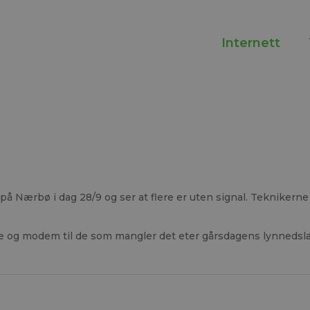
Internett
 som er uten signal
 på Nærbø i dag 28/9 og ser at flere er uten signal. Teknikerne
re og modem til de som mangler det eter gårsdagens lynnedsl