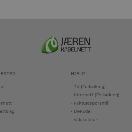
NESTER
HJELP
ser
- TV (Feilsøking)
- Internett (Feilsøking)
ternett
- Fakturaspørsmål
ettslag
- Dekoder
- Vakttelefon