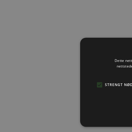
Dette net
nettsted
STRENGT NØ