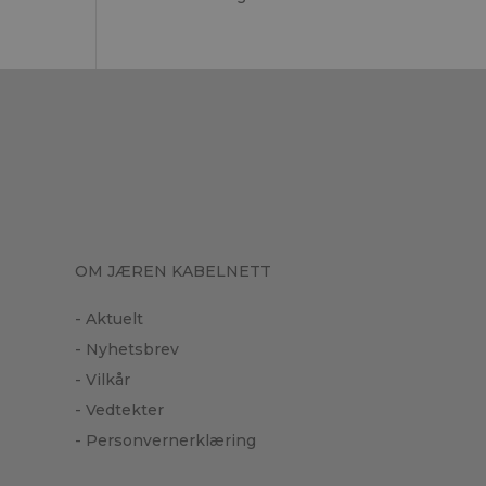
OM JÆREN KABELNETT
- Aktuelt
- Nyhetsbrev
- Vilkår
- Vedtekter
- Personvernerklæring