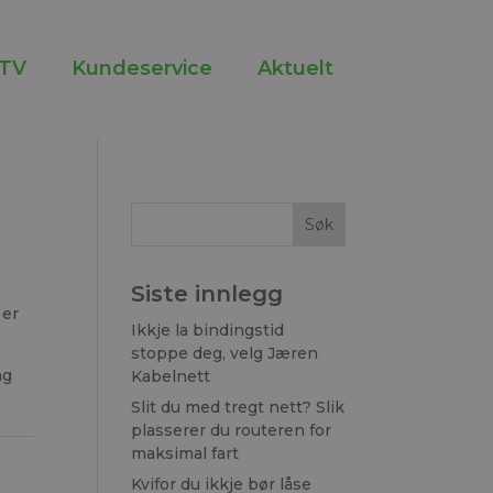
TV
Kundeservice
Aktuelt
Siste innlegg
 er
Ikkje la bindingstid
stoppe deg, velg Jæren
ag
Kabelnett
Slit du med tregt nett? Slik
plasserer du routeren for
maksimal fart
Kvifor du ikkje bør låse