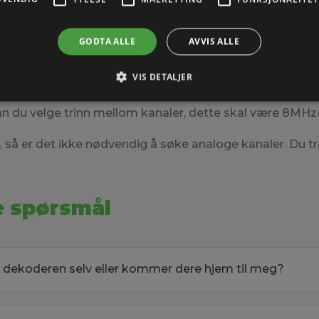
 at søket kun består av 5 kanaler, sjekk kanallisten. Hvis 
o søk.
GODTA ALLE
AVVIS ALLE
 lar du TV stå på en kanal, eks. kanalen MAX i inntil 30. m
VIS DETALJER
kan du velge trinn mellom kanaler, dette skal være 8M
så er det ikke nødvendig å søke analoge kanaler. Du tr
te spørsmål
il dekoderen selv eller kommer dere hjem til meg?