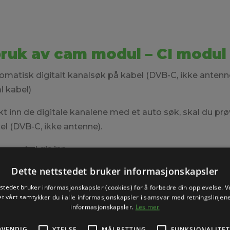
bruk av cam modul – CI modul
matisk digitalt kanalsøk på kabel (DVB-C, ikke antenne
l kabel)
økt inn de digitale kanalene med et auto søk, skal du pr
bel (DVB-C, ikke antenne).
ger skal gis inn
Dette nettstedet bruker informasjonskapsler
evnt. 338 hvis TV ikke gir plass til nullene)
tstedet bruker informasjonskapsler (cookies) for å forbedre din opplevelse. V
et vårt samtykker du i alle informasjonskapsler i samsvar med retningslinjene
informasjonskapsler.
Les mer
DVENDIG
YTELSE
MÅLRETTING
FUNKSJONALITET