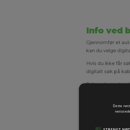
Info ved 
Gjennomfør et auto
kan du velge digita
Hvis du ikke får s
digitalt søk på ka
Følgende opplysnin
Frekvens:
338000 (
QAM:
64
Dette net
nettsted
Symbolrate:
6875
Nettverks ID:
1
STRENGT NØ