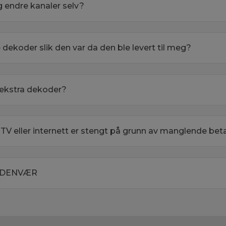
g endre kanaler selv?
le dekoder slik den var da den ble levert til meg?
e ekstra dekoder?
 TV eller internett er stengt på grunn av manglende bet
ORDENVÆR