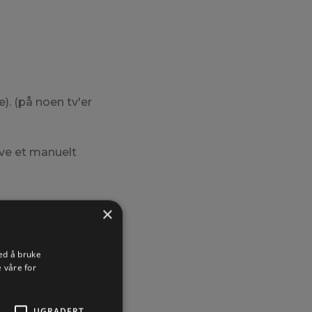
). (på noen tv'er
øve et manuelt
×
ed å bruke
 våre for
UGRADERT