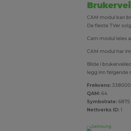
Brukervei
CAM modul kan br
De fleste TVer sol
Cam modul leies a
CAM modul har in
Bilde i brukerveile
legg inn følgende 
Frekvens:
338000 (
QAM:
64
Symbolrate:
6875
Nettverks ID:
1