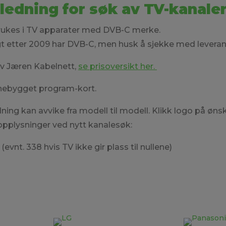
ledning for søk av TV-kanale
ukes i TV apparater med DVB-C merke.
gt etter 2009 har DVB-C, men husk å sjekke med leveran
v Jæren Kabelnett,
se prisoversikt her.
nebygget program-kort.
dning kan avvike fra modell til modell. Klikk logo på ønsk
opplysninger ved nytt kanalesøk:
evnt. 338 hvis TV ikke gir plass til nullene)