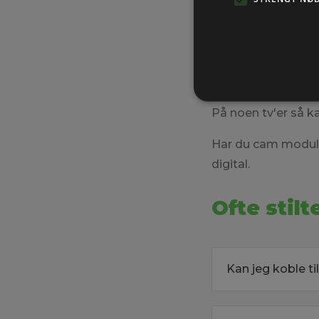
Hvis det ser ut til
gjennomfør et aut
Når dette er utført
kommer.
På noen tv'er så 
Har du cam modul, 
digital.
Ofte stil
Kan jeg koble t