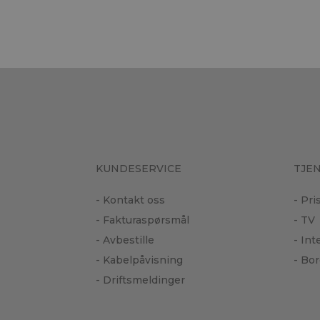
KUNDESERVICE
TJE
- Kontakt oss
- Pri
- Fakturaspørsmål
- TV
- Avbestille
- In
- Kabelpåvisning
- Bor
- Driftsmeldinger