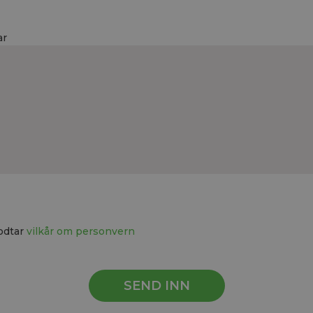
ar
odtar
vilkår om personvern