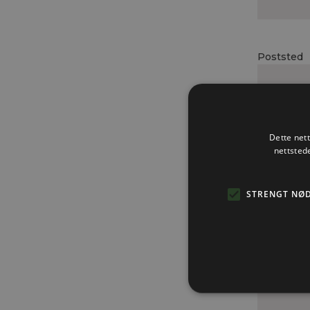
Poststed
Epost
Dette net
nettsted
STRENGT NØ
Telefonnr.
Fødselsda