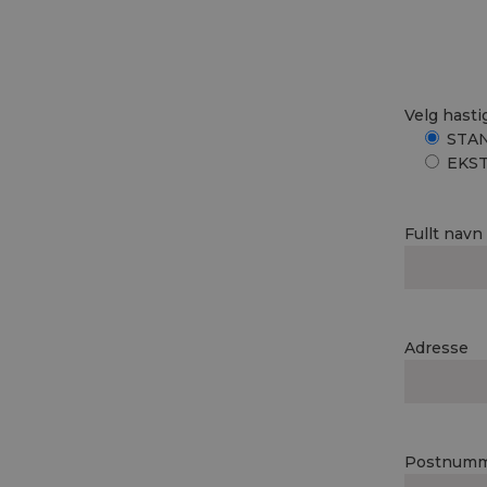
Velg hasti
STAN
EKST
Fullt navn
Adresse
Postnum