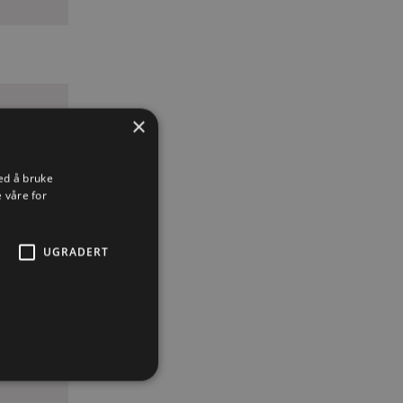
×
ed å bruke
 våre for
UGRADERT