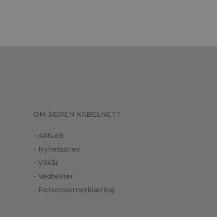
OM JÆREN KABELNETT
- Aktuelt
- Nyhetsbrev
- Vilkår
- Vedtekter
- Personvernerklæring