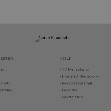
NESTER
HJELP
ser
- TV (Feilsøking)
- Internett (Feilsøking)
ternett
- Fakturaspørsmål
ettslag
- Dekoder
- Vakttelefon