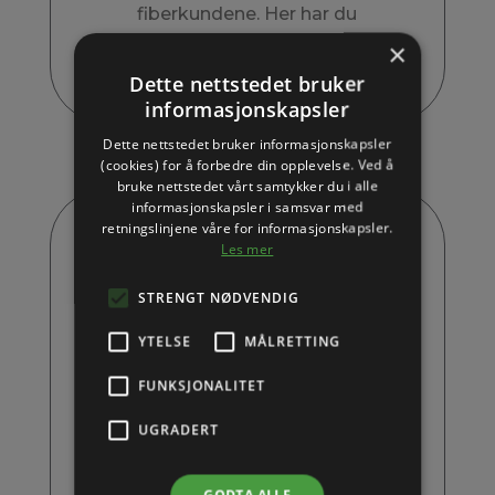
fiberkundene. Her har du
massevis av fart tilgjengelig.
×
Dette nettstedet bruker
informasjonskapsler
Dette nettstedet bruker informasjonskapsler
(cookies) for å forbedre din opplevelse. Ved å
bruke nettstedet vårt samtykker du i alle
informasjonskapsler i samsvar med
retningslinjene våre for informasjonskapsler.
Les mer
FIBER EKSTRA
STRENGT NØDVENDIG
YTELSE
MÅLRETTING
FUNKSJONALITET
500/500 Mbit/s
Kr 729,- per måned
UGRADERT