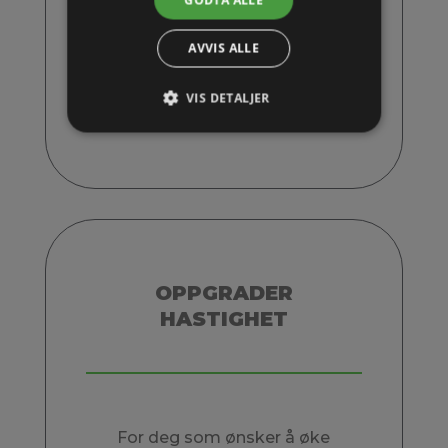
GODTA ALLE
BESTILL
AVVIS ALLE
For deg som vil ha alt og litt
VIS DETALJER
ekstra.
OPPGRADER
HASTIGHET
For deg som ønsker å øke