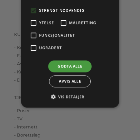
STRENGT NØDVENDIG
YTELSE
MÅLRETTING
KUNDESERVICE
FUNKSJONALITET
- Kontakt oss
UGRADERT
- Fakturaspørsmål
- Avbestille
GODTA ALLE
- Kabelpåvisning
- Driftsmeldinger
AVVIS ALLE
VIS DETALJER
TJENESTER
- Priser
- TV
- Internett
- Borettslag