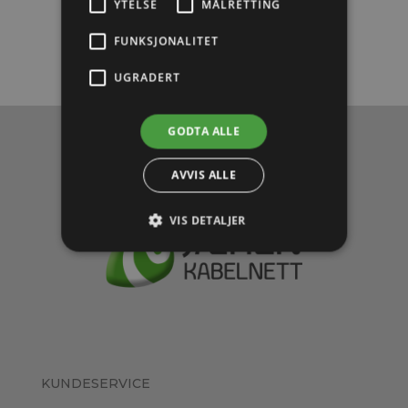
YTELSE
MÅLRETTING
« Tilbake til aktuelt
FUNKSJONALITET
UGRADERT
GODTA ALLE
AVVIS ALLE
VIS DETALJER
KUNDESERVICE