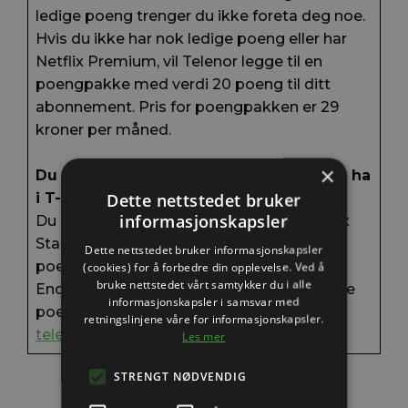
ledige poeng trenger du ikke foreta deg noe.
Hvis du ikke har nok ledige poeng eller har
Netflix Premium, vil Telenor legge til en
poengpakke med verdi 20 poeng til ditt
abonnement. Pris for poengpakken er 29
kroner per måned.
×
Du kan selv velge hvilket innhold du vil ha
Dette nettstedet bruker
i T-We tjenesten
informasjonskapsler
Du kan frigjøre poeng for å beholde Netflix
Standard eller Premium uten ekstra
Dette nettstedet bruker informasjonskapsler
poengpakke. Du kan også velge ut Netflix.
(cookies) for å forbedre din opplevelse. Ved å
bruke nettstedet vårt samtykker du i alle
Endringer av innhold og sjekk av benyttede
informasjonskapsler i samsvar med
poeng kan du gjøre på Mine sider på
retningslinjene våre for informasjonskapsler.
telenor.no
eller direkte på T-We Boks II.
Les mer
STRENGT NØDVENDIG