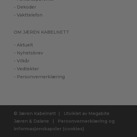
- Dekoder
- Vakttelefon
OM JÆREN KABELNETT
- Aktuelt
- Nyhetsbrev
- Vilkår
- Vedtekter
- Personvernerklæring
© Jæren Kabelnett
|
Utviklet av
Megabite
Jæren & Dalane
|
Personvernerklæring og
informasjonskapsler (cookies)