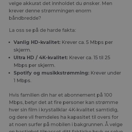
velge akkurat det innholdet du ønsker. Men
krever denne strømmingen enorm
båndbredde?
La oss se på de harde fakta:
Vanlig HD-kvalitet:
Krever ca. 5 Mbps per
skjerm.
Ultra HD / 4K-kvalitet:
Krever ca. 15 til 25
Mbps per skjerm.
Spotify og musikkstrømming:
Krever under
1 Mbps.
Hvis familien din har et abonnement på 100
Mbps, betyr det at fire personer kan strømme
hver sin film i krystallklar 4K-kvalitet samtidig,
og dere vil fremdeles ha kapasitet til overs for
at noen surfer på mobilen i bakgrunnen. Å velge
en hastighet tilpasset ditt faktiske bruk er selve