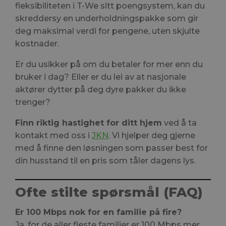
fleksibiliteten i T-We sitt poengsystem, kan du
skreddersy en underholdningspakke som gir
deg maksimal verdi for pengene, uten skjulte
kostnader.
Er du usikker på om du betaler for mer enn du
bruker i dag? Eller er du lei av at nasjonale
aktører dytter på deg dyre pakker du ikke
trenger?
Finn riktig hastighet for ditt hjem
ved å ta
kontakt med oss i
JKN
. Vi hjelper deg gjerne
med å finne den løsningen som passer best for
din husstand til en pris som tåler dagens lys.
Ofte stilte spørsmål (FAQ)
Er 100 Mbps nok for en familie på fire?
Ja, for de aller fleste familier er 100 Mbps mer