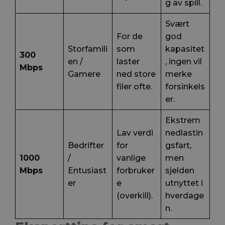
g av spill.
Svært
For de
god
Storfamili
som
kapasitet
300
en /
laster
, ingen vil
Mbps
Gamere
ned store
merke
filer ofte.
forsinkels
er.
Ekstrem
Lav verdi
nedlastin
Bedrifter
for
gsfart,
1000
/
vanlige
men
Mbps
Entusiast
forbruker
sjelden
er
e
utnyttet i
(overkill).
hverdage
n.