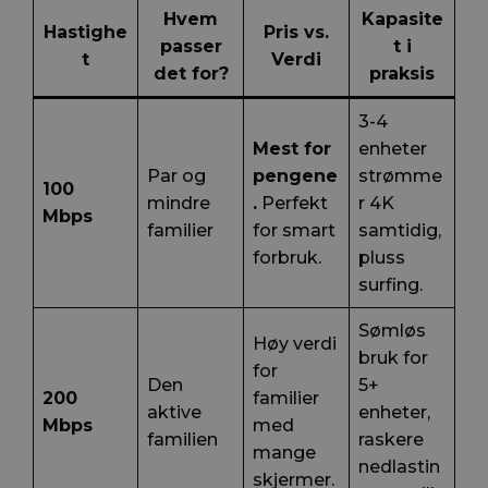
Hvem
Kapasite
Hastighe
Pris vs.
passer
t i
t
Verdi
det for?
praksis
3-4
Mest for
enheter
Par og
pengene
strømme
100
mindre
.
Perfekt
r 4K
Mbps
familier
for smart
samtidig,
forbruk.
pluss
surfing.
Sømløs
Høy verdi
bruk for
for
Den
5+
200
familier
aktive
enheter,
Mbps
med
familien
raskere
mange
nedlastin
skjermer.