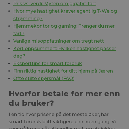
Pris vs. verdi: Myten om gigabit-fart
Hvor mye hastighet krever egentlig T-We og
strømming?
Hjemmekontor og gaming: Trenger du mer
fart?
Vanlige misoppfatninger om tregt nett
Kort oppsummert: Hvilken hastighet passer
deg?
Eksperttips for smart forbruk
Finn riktig hastighet for ditt hjem på Jæren
Ofte stilte spørsmål (FAQ)
Hvorfor betale for mer enn
du bruker?
I en tid hvor prisene på det meste øker, har
smart forbruk blitt viktigere enn noen gang. Vi
snur på krona når vi handler mat, og vi sjekker