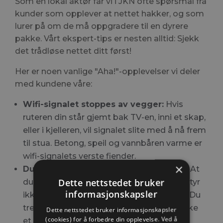
Som en lokal aktør får vi i JKN ofte spørsmål fra
kunder som opplever at nettet hakker, og som
lurer på om de må oppgradere til en dyrere
pakke. Vårt ekspert-tips er nesten alltid: Sjekk
det trådløse nettet ditt først!
Her er noen vanlige "Aha!"-opplevelser vi deler
med kundene våre:
Wifi-signalet stoppes av vegger:
Hvis
ruteren din står gjemt bak TV-en, inni et skap,
eller i kjelleren, vil signalet slite med å nå frem
til stua. Betong, speil og vannbåren varme er
wifi-signalets verste fiender.
×
Du forveksler wifi med internettlinjen:
At
Dette nettstedet bruker
du har dårlig dekning på soverommet, betyr
informasjonskapsler
ikke at internettlinjen inn til huset er treg. Du
trenger kanskje bare en wifi-forsterker, ikke
Dette nettstedet bruker informasjonskapsler
(cookies) for å forbedre din opplevelse. Ved å
et dyrere abonnement.