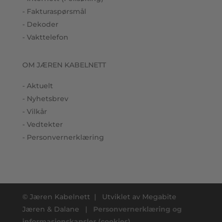
- Fakturaspørsmål
- Dekoder
- Vakttelefon
OM JÆREN KABELNETT
- Aktuelt
- Nyhetsbrev
- Vilkår
- Vedtekter
- Personvernerklæring
© Jæren Kabelnett
|
Utviklet av
Megabite
Jæren & Dalane
|
Personvernerklæring og
informasjonskapsler (cookies)