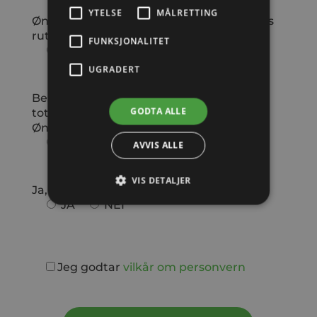
YTELSE
MÅLRETTING
Ønsker du å bestille ferdig oppsatt trådløs
ruter?
FUNKSJONALITET
JA
NEI
UGRADERT
Bestill internett og TV sammen. Få
GODTA ALLE
totalkunderabatt på kr 30 per måned.
Ønsker du å bestille TV i tillegg?
JA
NEI
AVVIS ALLE
VIS DETALJER
Ja, takk jeg ønsker å motta nyhetsbrev
JA
NEI
Jeg godtar
vilkår om personvern